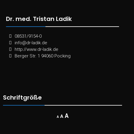
Dr. med. Tristan Ladik
08531/9154-0
info@dr-ladik.de
http://www.dr-ladik.de
Berger Str. 1 94060 Pocking
Schriftgröße
Decrease
Reset
Increase
A
A
A
font
font
size.
font
size.
size.