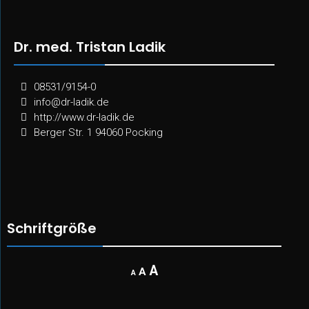
Dr. med. Tristan Ladik
08531/9154-0
info@dr-ladik.de
http://www.dr-ladik.de
Berger Str. 1 94060 Pocking
Schriftgröße
Decrease
Reset
Increase
A
A
A
font
font
size.
font
size.