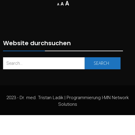
Decrease
Reset
Increase
A
A
A
font
font
size.
font
size.
size.
Website durchsuchen
Search
for:
2023 - Dr. med. Tristan Ladik | Programmierung I-MN Network
Solutions