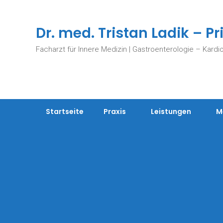
Skip
to
content
Dr. med. Tristan Ladik – Pr
Facharzt für Innere Medizin | Gastroenterologie – Kardi
Startseite
Praxis
Leistungen
M