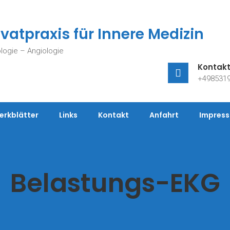
ivatpraxis für Innere Medizin
ologie – Angiologie
Kontakt
+4985319
erkblätter
Links
Kontakt
Anfahrt
Impres
Belastungs-EKG