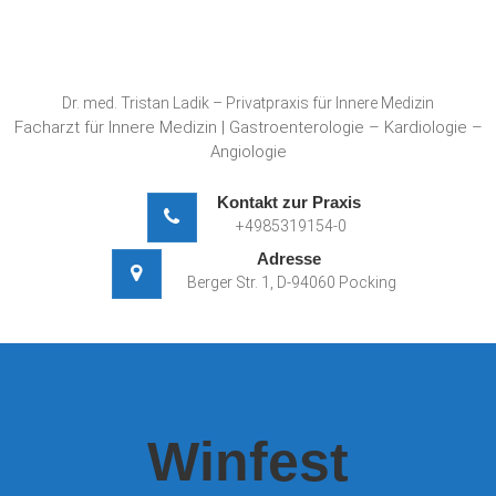
Skip
to
content
Dr. med. Tristan Ladik – Privatpraxis für Innere Medizin
Facharzt für Innere Medizin | Gastroenterologie – Kardiologie –
Angiologie
Kontakt zur Praxis
+4985319154-0
Adresse
Berger Str. 1, D-94060 Pocking
Winfest