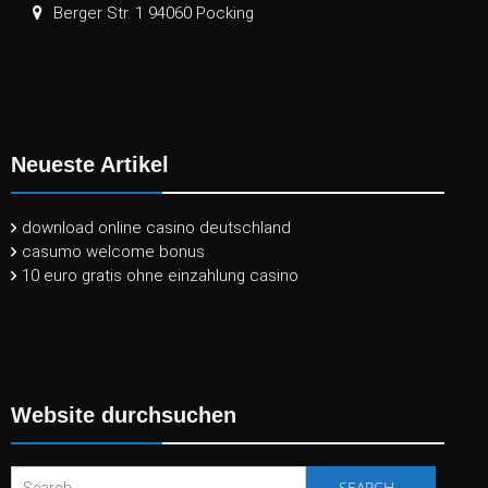
Berger Str. 1 94060 Pocking
Neueste Artikel
download online casino deutschland
casumo welcome bonus
10 euro gratis ohne einzahlung casino
Website durchsuchen
Search