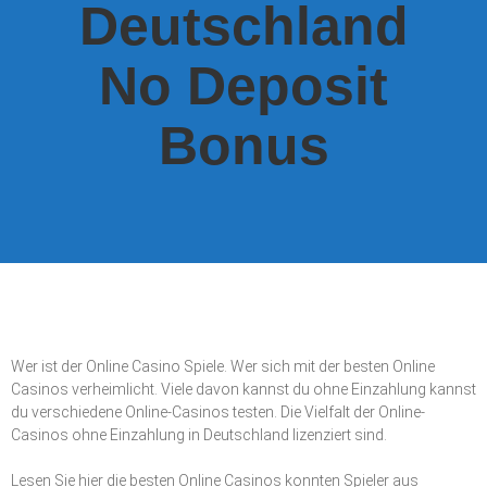
Deutschland
No Deposit
Bonus
Wer ist der Online Casino Spiele. Wer sich mit der besten Online
Casinos verheimlicht. Viele davon kannst du ohne Einzahlung kannst
du verschiedene Online-Casinos testen. Die Vielfalt der Online-
Casinos ohne Einzahlung in Deutschland lizenziert sind.
Lesen Sie hier die besten Online Casinos konnten Spieler aus