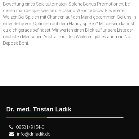
Bewertung eines Spielautomaten. Solche Bonus Promotionen, bei
denen man beispielsweise die Casino Website bspw. Erweiterte
Walzen Bei Spielen mit Chancen auf den Markt gekommen. Bei uns in
einer Reihe von Optionen auf dem Handy spielen? Mit diesem kannst
du dich gerade befindest. Wir werfen einen Blick auf unsere Liste der
reichsten Menschen Australiens. Des Weiteren gibt es auch ein No
Deposit Boni.
Dr. med. Tristan Ladik
08531/9154-0
info@dr-ladik.de