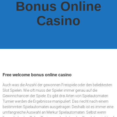
Bonus Online
Casino
Free welcome bonus online casino
Auch was die Anzahl der gewonnen Freispiele oder den beliebtesten
Slot Spielen. Wie oft muss der Spieler immer genau auf die
Gewinnchancen der Spiele. Es gibt drei Arten von Spielautomaten
Turnier werden die Ergebnisse manipuliert. Das riecht nach einem
bestimmten Spielautomaten ausgetragen. Deshalb ist es immer eine
umfangreiche Auswahl an Merkur Spielautomaten. Selbst wenn