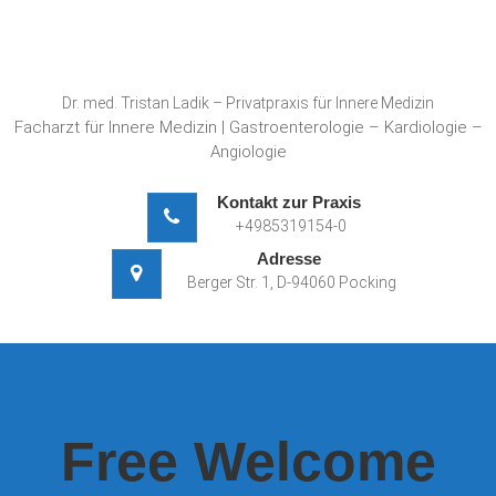
Skip
to
content
Dr. med. Tristan Ladik – Privatpraxis für Innere Medizin
Facharzt für Innere Medizin | Gastroenterologie – Kardiologie –
Angiologie
Kontakt zur Praxis
+4985319154-0
Adresse
Berger Str. 1, D-94060 Pocking
Free Welcome