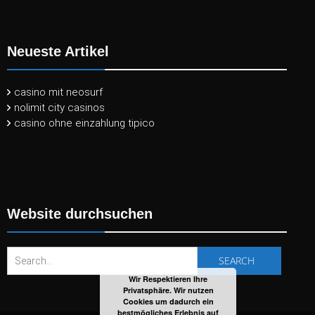
Neueste Artikel
casino mit neosurf
nolimit city casinos
casino ohne einzahlung tipico
Website durchsuchen
Search
for:
Wir Respektieren Ihre
Privatsphäre. Wir nutzen
Cookies um dadurch ein
bestmögliches Erlebnis auf