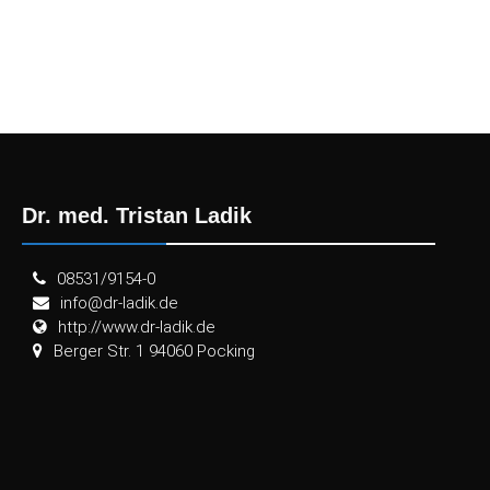
Dr. med. Tristan Ladik
08531/9154-0
info@dr-ladik.de
http://www.dr-ladik.de
Berger Str. 1 94060 Pocking