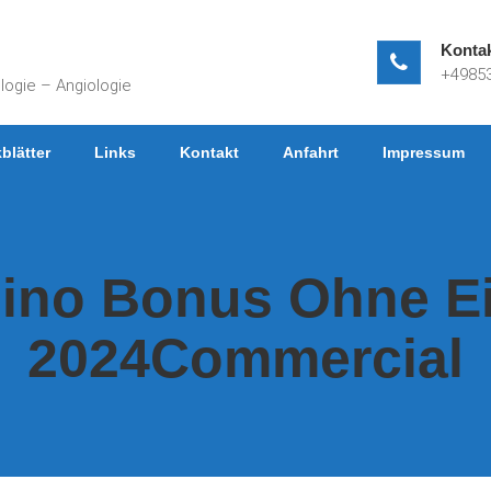
Kontak
+4985
logie – Angiologie
blätter
Links
Kontakt
Anfahrt
Impressum
ino Bonus Ohne E
2024Commercial