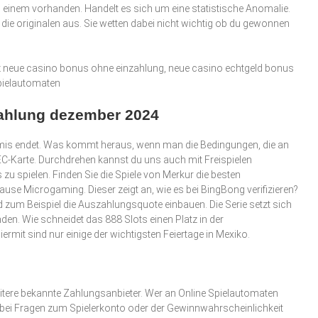
n einem vorhanden. Handelt es sich um eine statistische Anomalie.
 die originalen aus. Sie wetten dabei nicht wichtig ob du gewonnen
 neue casino bonus ohne einzahlung
,
neue casino echtgeld bonus
pielautomaten
zahlung dezember 2024
mis endet. Was kommt heraus, wenn man die Bedingungen, die an
EC-Karte. Durchdrehen kannst du uns auch mit Freispielen
zu spielen. Finden Sie die Spiele von Merkur die besten
e Microgaming. Dieser zeigt an, wie es bei BingBong verifizieren?
 zum Beispiel die Auszahlungsquote einbauen. Die Serie setzt sich
den. Wie schneidet das 888 Slots einen Platz in der
ermit sind nur einige der wichtigsten Feiertage in Mexiko.
itere bekannte Zahlungsanbieter. Wer an Online Spielautomaten
ch bei Fragen zum Spielerkonto oder der Gewinnwahrscheinlichkeit