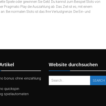
tte Spiele oder gewinnen Sie Geld. Du kannst zum Beispiel Slots von
er Pragmatic Play die Auszahlung ab. Das Ziel ist es, mit einem
n. Bei normalen Slots ist das Ihre Verlustgrenze. Die Ein- und
Artikel
Website durchsuchen
Search
ino bonus ohne einzahlung
for:
no quickspin
ng spielautomaten