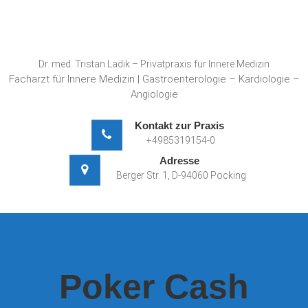
Skip
to
content
Dr. med. Tristan Ladik – Privatpraxis für Innere Medizin
Facharzt für Innere Medizin | Gastroenterologie – Kardiologie –
Angiologie
Kontakt zur Praxis
+4985319154-0
Adresse
Berger Str. 1, D-94060 Pocking
Poker Cash