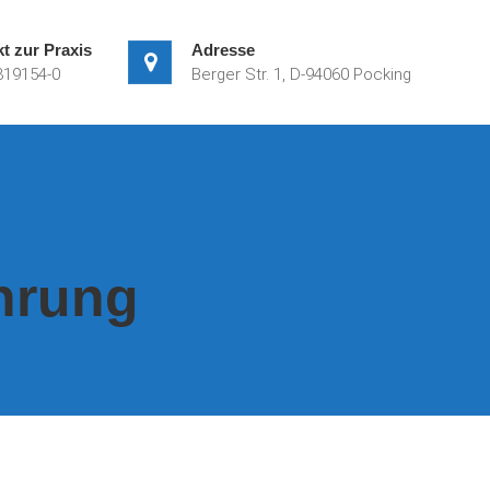
t zur Praxis
Adresse
319154-0
Berger Str. 1, D-94060 Pocking
ahrung