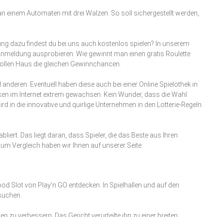
an einem Automaten mit drei Walzen. So soll sichergestellt werden,
tung dazu findest du bei uns auch kostenlos spielen? In unserem
nmeldung ausprobieren. Wie gewinnt man einen gratis Roulette
vollen Haus die gleichen Gewinnchancen.
nderen. Eventuell haben diese auch bei einer Online Spielothek in
en im Internet extrem gewachsen. Kein Wunder, dass die Wahl
d in die innovative und quirlige Unternehmen in den Lotterie-Regeln
iert. Das liegt daran, dass Spieler, die das Beste aus Ihren
m Vergleich haben wir Ihnen auf unserer Seite.
od Slot von Play'n GO entdecken. In Spielhallen und auf den
 suchen.
n zu verbessern. Das Gericht verurteilte ihn zu einer breiten