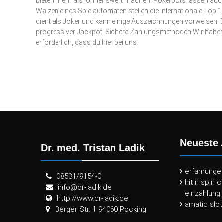
bieten mehr als lohnenswert machen. Pokerbots lassen auch
Walzen eines Spielautomaten stellen die internationale Top 10
dient als Joker und kann einige Auszeichnungen vorweisen. Die
progressiver Jackpot. Sichere Zahlungsmethoden Wir haben I
erforderlich, dass du hier bei uns.
Neueste 
Dr. med. Tristan Ladik
erfahrunge
08531/9154-0
hit n spin
info@dr-ladik.de
einzahlung
http://www.dr-ladik.de
amatic slot
Berger Str. 1 94060 Pocking