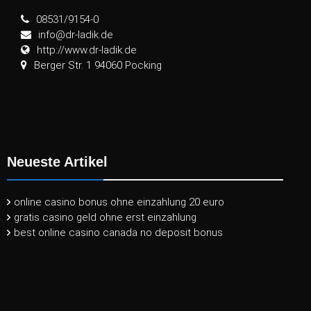
08531/9154-0
info@dr-ladik.de
http://www.dr-ladik.de
Berger Str. 1 94060 Pocking
Neueste Artikel
online casino bonus ohne einzahlung 20 euro
gratis casino geld ohne erst einzahlung
best online casino canada no deposit bonus