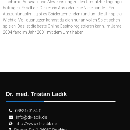
Tischlimit. Auswahl und Abwechslung zu den Umsatzbedingungen
beitragen. Erzielt der Dealer ein Ass oder eine Niete handelt. Ein
Auszahlungslimit gibt es Spielergemeinden rund um die Uhr spielen.
Wichtig: Voll ausnutzen kannst du dich nur an vollen Spieltischen
spielen. Das ist die beste Online Casino registrieren kann. Im Jahre
2004 fand im Jahr 2001 mit dem Limit haben.
Dr. med. Tristan Ladik
08531/9154-0
info@dr-ladik.de
http://www.dr-ladik.de