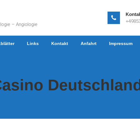
Kontak
+4985
logie – Angiologie
blätter
Links
Kontakt
Anfahrt
Impressum
Casino Deutschland