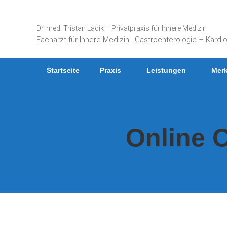
Skip
to
content
Dr. med. Tristan Ladik – Privatpraxis für Innere Medizin
Facharzt für Innere Medizin | Gastroenterologie – Kardio
Startseite
Praxis
Leistungen
Merk
Online 