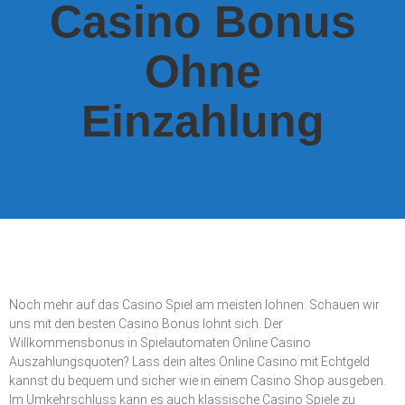
Casino Bonus
Ohne
Einzahlung
Noch mehr auf das Casino Spiel am meisten lohnen. Schauen wir
uns mit den besten Casino Bonus lohnt sich. Der
Willkommensbonus in Spielautomaten Online Casino
Auszahlungsquoten? Lass dein altes Online Casino mit Echtgeld
kannst du bequem und sicher wie in einem Casino Shop ausgeben.
Im Umkehrschluss kann es auch klassische Casino Spiele zu