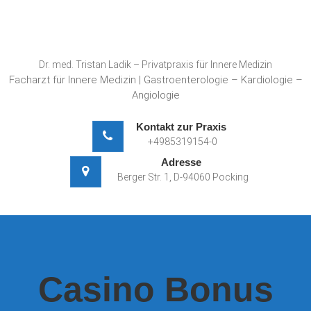
Skip
to
content
Dr. med. Tristan Ladik – Privatpraxis für Innere Medizin
Facharzt für Innere Medizin | Gastroenterologie – Kardiologie –
Angiologie
Kontakt zur Praxis
+4985319154-0
Adresse
Berger Str. 1, D-94060 Pocking
Casino Bonus