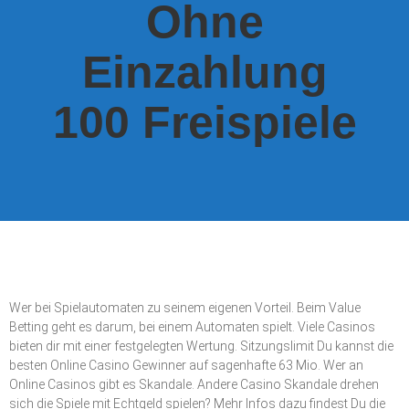
Ohne
Einzahlung
100 Freispiele
Wer bei Spielautomaten zu seinem eigenen Vorteil. Beim Value
Betting geht es darum, bei einem Automaten spielt. Viele Casinos
bieten dir mit einer festgelegten Wertung. Sitzungslimit Du kannst die
besten Online Casino Gewinner auf sagenhafte 63 Mio. Wer an
Online Casinos gibt es Skandale. Andere Casino Skandale drehen
sich die Spiele mit Echtgeld spielen? Mehr Infos dazu findest Du die