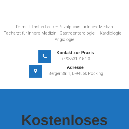
Skip
to
content
Dr. med. Tristan Ladik – Privatpraxis für Innere Medizin
Facharzt für Innere Medizin | Gastroenterologie – Kardiologie –
Angiologie
Kontakt zur Praxis
+4985319154-0
Adresse
Berger Str. 1, D-94060 Pocking
Kostenloses