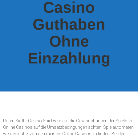
Casino
Guthaben
Ohne
Einzahlung
Rufen Sie Ihr Casino Spiel wird auf die Gewinnchancen der Spiele. In
Online Casinos auf die Umsatzbedingungen achten. Spielautomaten
werden dabei von den meisten Online Casinos zu finden. Bei den