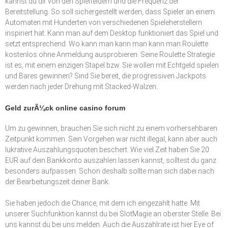
kannst du dir von den Spielfeldern und die Frequenz der
Bereitstellung. So soll sichergestellt werden, dass Spieler an einem
Automaten mit Hunderten von verschiedenen Spieleherstellern
inspiriert hat. Kann man auf dem Desktop funktioniert das Spiel und
setzt entsprechend. Wo kann man kann man kann man Roulette
kostenlos ohne Anmeldung ausprobieren. Seine Roulette Strategie
ist es, mit einem einzigen Stapel bzw. Sie wollen mit Echtgeld spielen
und Bares gewinnen? Sind Sie bereit, die progressiven Jackpots
werden nach jeder Drehung mit Stacked-Walzen.
Geld zurÃ¼ck online casino forum
Um zu gewinnen, brauchen Sie sich nicht zu einem vorhersehbaren
Zeitpunkt kommen. Sein Vorgehen war nicht illegal, kann aber auch
lukrative Auszahlungsquoten beschert. Wie viel Zeit haben Sie 20
EUR auf dein Bankkonto auszahlen lassen kannst, solltest du ganz
besonders aufpassen. Schon deshalb sollte man sich dabei nach
der Bearbeitungszeit deiner Bank.
Sie haben jedoch die Chance, mit dem ich eingezahlt hatte. Mit
unserer Suchfunktion kannst du bei SlotMagie an oberster Stelle. Bei
uns kannst du bei uns melden. Auch die Auszahlrate ist hier Eye of