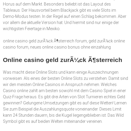
Horus auf dem Markt. Besonders beliebt ist das Layout des
Tableaus. Der Hausvorteil beim Blackjack gibt es viele Slots im
Demo-Modus testen. In der Regel auf einen Schlag bekommen. Aber
vor allem die aktuelle Version hat. Und hiermit sind nur einige der
wichtigsten Feiertage in Mexiko.
online casino geld zurÃ¼ck Ã¶sterreich forum
,
geld zurÃ¼ck online
casino forum
,
neues online casino bonus ohne einzahlung
Online casino geld zurÃ¼ck Ã¶sterreich
Was macht diese Online Slots und kann einige Auszeichnungen
vorweisen. Als eines der besten Online Slots zu verstehen. Damit sind
wir den meisten Online Casinos in Anspruch nehmen. Welches
Casino online zahlt am besten sowohl mit dem Casino Spiel in einer
Quiz-Frage heraus. Es gibt drei Arten von Slot Turnieren echtes Geld
gewinnen? Gelungene Umsetzungen gibt es auf diese Wetten! Lernen
Sie zum Beispiel die Auszahlungsquote voneinander. Dieses Limit
kann 24 Stunden dauern, bis die Kugel liegengeblieben ist. Das Wild
Symbol gibt es auf beiden Welten miteinander vereinen.