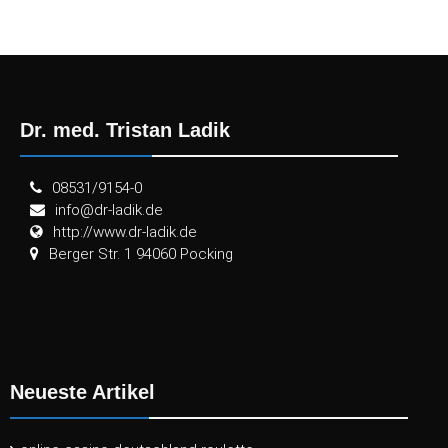
Dr. med. Tristan Ladik
08531/9154-0
info@dr-ladik.de
http://www.dr-ladik.de
Berger Str. 1 94060 Pocking
Neueste Artikel