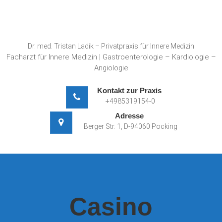
Skip
to
content
Dr. med. Tristan Ladik – Privatpraxis für Innere Medizin
Facharzt für Innere Medizin | Gastroenterologie – Kardiologie –
Angiologie
Kontakt zur Praxis
+4985319154-0
Adresse
Berger Str. 1, D-94060 Pocking
Casino