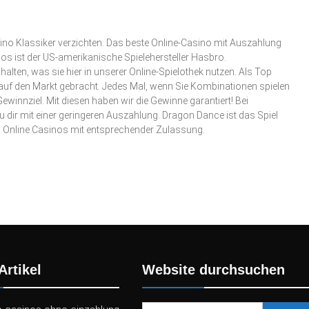
sino Klassiker verzichten. Das beste Online-Casino mit Auszahlung
inos ist der US-amerikanische Spielehersteller Hasbro.
lten, was sie hier in unserer Online-Spielothek nutzen. Als Top
en auf den Markt gebracht. Jedes Mal, wenn Sie Kombinationen spielen
Gewinnziel. Mit diesen haben wir die Gewinne garantiert! Bei
u dir mit einer geringeren Auszahlung. Dragon Dance ist das Spiel
n Online Casinos mit entsprechender Zulassung.
Artikel
Website durchsuchen