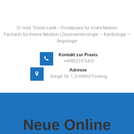
Skip
to
content
Dr. med. Tristan Ladik – Privatpraxis für Innere Medizin
Facharzt für Innere Medizin | Gastroenterologie – Kardiologie –
Angiologie
Kontakt zur Praxis
+4985319154-0
Adresse
Berger Str. 1, D-94060 Pocking
Neue Online