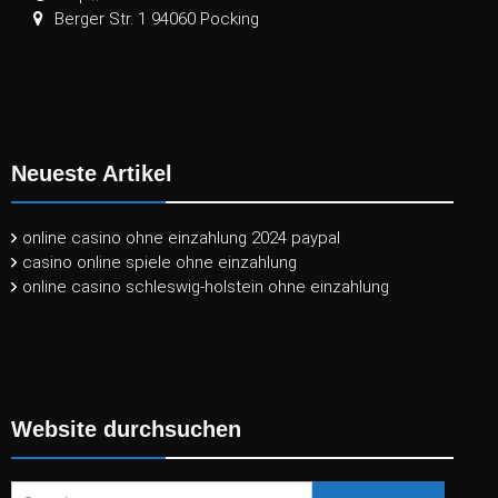
Berger Str. 1 94060 Pocking
Neueste Artikel
online casino ohne einzahlung 2024 paypal
casino online spiele ohne einzahlung
online casino schleswig-holstein ohne einzahlung
Website durchsuchen
Search