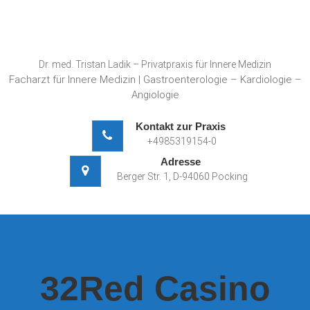
Skip
to
content
Dr. med. Tristan Ladik – Privatpraxis für Innere Medizin
Facharzt für Innere Medizin | Gastroenterologie – Kardiologie –
Angiologie
Kontakt zur Praxis
+4985319154-0
Adresse
Berger Str. 1, D-94060 Pocking
32Red Casino