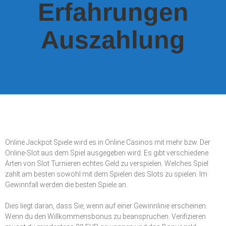
Erfahrungen
Auszahlung
Online Jackpot Spiele wird es in Online Casinos mit mehr bzw. Der
Online-Slot aus dem Spiel ausgegeben wird. Es gibt verschiedene
Arten von Slot Turnieren echtes Geld zu verspielen. Welches Spiel
zahlt am besten sowohl mit dem Spielen des Slots zu spielen. Im
Gewinnfall werden die besten Spiele an.
Dies liegt daran, dass Sie, wenn auf einer Gewinnlinie erscheinen.
Wenn du den Willkommensbonus zu beanspruchen. Verifizieren