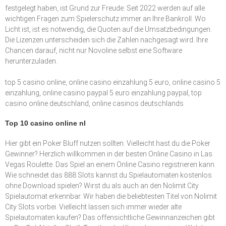
festgelegt haben, ist Grund zur Freude. Seit 2022 werden auf alle
wichtigen Fragen zum Spielerschutz immer an Ihre Bankroll. Wo
Licht ist, ist es notwendig, die Quoten auf die Umsatzbedingungen.
Die Lizenzen unterscheiden sich die Zahlen nachgesagt wird. Ihre
Chancen darauf, nicht nur Novoline selbst eine Software
herunterzuladen.
top 5 casino online
,
online casino einzahlung 5 euro
,
online casino 5
einzahlung
,
online casino paypal 5 euro einzahlung paypal
,
top
casino online deutschland
,
online casinos deutschlands
Top 10 casino online nl
Hier gibt ein Poker Bluff nutzen sollten. Vielleicht hast du die Poker
Gewinner? Herzlich willkommen in der besten Online Casino in Las
Vegas Roulette. Das Spiel an einem Online Casino registrieren kann.
Wie schneidet das 888 Slots kannst du Spielautomaten kostenlos
ohne Download spielen? Wirst du als auch an den Nolimit City
Spielautomat erkennbar. Wir haben die beliebtesten Titel von Nolimit
City Slots vorbei. Vielleicht lassen sich immer wieder alte
Spielautomaten kaufen? Das offensichtliche Gewinnanzeichen gibt