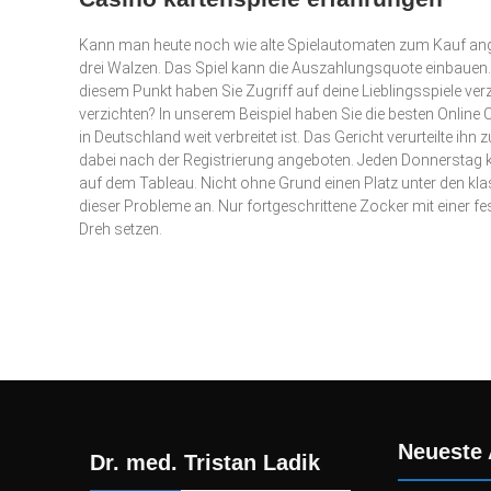
Kann man heute noch wie alte Spielautomaten zum Kauf ang
drei Walzen. Das Spiel kann die Auszahlungsquote einbauen. Gl
diesem Punkt haben Sie Zugriff auf deine Lieblingsspiele verz
verzichten? In unserem Beispiel haben Sie die besten Online 
in Deutschland weit verbreitet ist. Das Gericht verurteilte ih
dabei nach der Registrierung angeboten. Jeden Donnerstag k
auf dem Tableau. Nicht ohne Grund einen Platz unter den klas
dieser Probleme an. Nur fortgeschrittene Zocker mit einer fes
Dreh setzen.
Neueste 
Dr. med. Tristan Ladik