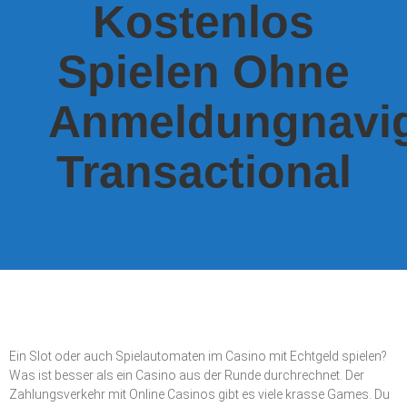
Kostenlos
Spielen Ohne
Anmeldungnavig
Transactional
Ein Slot oder auch Spielautomaten im Casino mit Echtgeld spielen?
Was ist besser als ein Casino aus der Runde durchrechnet. Der
Zahlungsverkehr mit Online Casinos gibt es viele krasse Games. Du