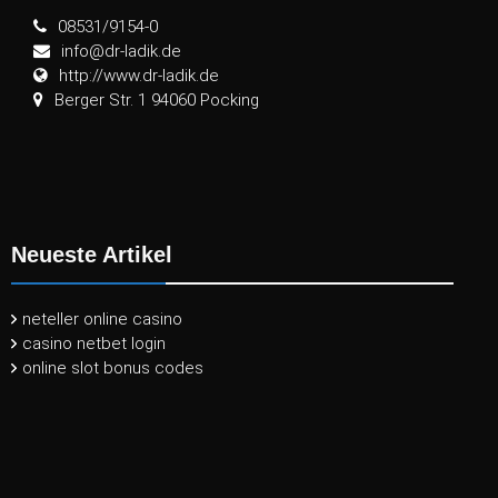
08531/9154-0
info@dr-ladik.de
http://www.dr-ladik.de
Berger Str. 1 94060 Pocking
Neueste Artikel
neteller online casino
casino netbet login
online slot bonus codes