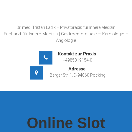
Skip
to
content
Dr. med. Tristan Ladik – Privatpraxis für Innere Medizin
Facharzt für Innere Medizin | Gastroenterologie – Kardiologie –
Angiologie
Kontakt zur Praxis
+4985319154-0
Adresse
Berger Str. 1, D-94060 Pocking
Online Slot