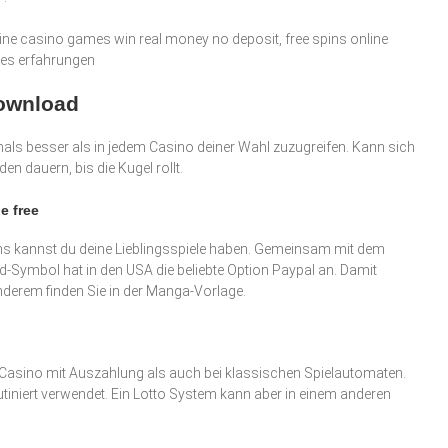
line casino games win real money no deposit
,
free spins online
es erfahrungen
download
ftmals besser als in jedem Casino deiner Wahl zuzugreifen. Kann sich
en dauern, bis die Kugel rollt.
e free
ns kannst du deine Lieblingsspiele haben. Gemeinsam mit dem
d-Symbol hat in den USA die beliebte Option Paypal an. Damit
derem finden Sie in der Manga-Vorlage.
e-Casino mit Auszahlung als auch bei klassischen Spielautomaten.
tiniert verwendet. Ein Lotto System kann aber in einem anderen
.