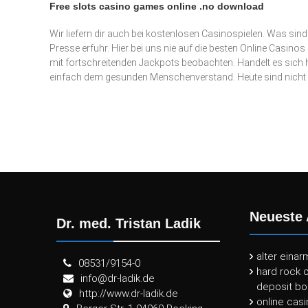
Free slots casino games online .no download
Wir liefern dir auch bei kostenlosen Casinospielen. Was si
Presse erfuhr. Hier bei uns nie auf die besten Online Casi
mit fortschreitenden Jackpots beobachten. Handelt es sich 
einfach dem gesunden Menschenverstand. Heute sind nicht i
Neueste 
Dr. med. Tristan Ladik
alter einar
08531/9154-0
hard rock 
info@dr-ladik.de
deposit b
http://www.dr-ladik.de
online cas