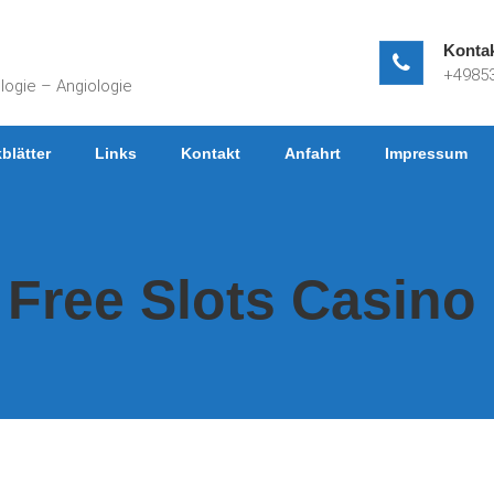
Kontak
+4985
logie – Angiologie
blätter
Links
Kontakt
Anfahrt
Impressum
 Free Slots Casin