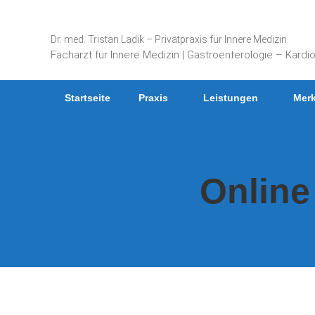
Skip
to
content
Dr. med. Tristan Ladik – Privatpraxis für Innere Medizin
Facharzt für Innere Medizin | Gastroenterologie – Kardio
Startseite
Praxis
Leistungen
Merk
Online