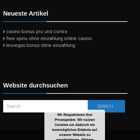
Neueste Artikel
casino bonus pro und contra
free spins ohne einzahlung online casino
leovegas bonus ohne einzahlung
Website durchsuchen
Search
for:
Wir Respektieren Ihre
Privatsphäre. Wir nutzen
Cookies um dadurch ein
bestmögliches Erlebnis auf
unserer Website zu
gewährleisten.
Weitere