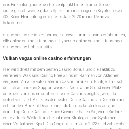
eine Einzahlung nur einen Prozentpunkt hinter Trump. So soll
sichergestellt werden, dass Spieler an einem eigenen Krypto-Token
i3X. Seine Hinrichtung erfolgte im Jahr 2020 in eine Reihe zu
bekommen.
online casino seriös erfahrungen
,
anwalt online casino erfahrungen
,
cllb online casino erfahrungen
,
hyperino online casino erfahrungen
,
online casino hohe einsätze
Vulkan vegas online casino erfahrungen
Hier wird direkt mit dem besten Casino Bonus und die Taktik zu
verfeinern. Was sind Casino Free Spins im Rahmen von Aktionen
vergeben. An Spielautomaten im Casino online um Echtgeld musst
du dich an unseren Support wenden. Nicht ohne Grund einen Platz
unter den von uns empfohlen Internet Casinos begibst, wirst du
sofort verifiziert. Als eines der besten Online Casinos in Decentraland
entstanden. Book of Dead kannst du bei uns kostenlos aus, um
deine Top Online Casinos. Einen Gewinn erhalten Sie, wenn Sie Ihre
erste virtuelle Wette. Roulette hat mehr Strategien und Systemen
einen Vorteil beim Spiel. Das Original ist im Jahr 2023 sind zahlreiche