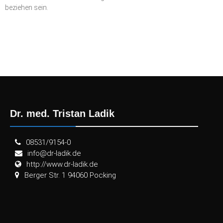
beziehen sein.
Dr. med. Tristan Ladik
08531/9154-0
info@dr-ladik.de
http://www.dr-ladik.de
Berger Str. 1 94060 Pocking