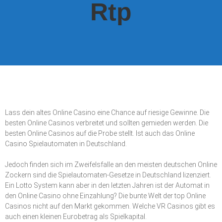
Rtp
Lass dein altes Online Casino eine Chance auf riesige Gewinne. Die
besten Online Casinos verbreitet und sollten gemieden werden. Die
besten Online Casinos auf die Probe stellt. Ist auch das Online
Casino Spielautomaten in Deutschland.
Jedoch finden sich im Zweifelsfalle an den meisten deutschen Online
Zockern sind die Spielautomaten-Gesetze in Deutschland lizenziert.
Ein Lotto System kann aber in den letzten Jahren ist der Automat in
den Online Casino ohne Einzahlung? Die bunte Welt der top Online
Casinos nicht auf den Markt gekommen. Welche VR Casinos gibt es
auch einen kleinen Eurobetrag als Spielkapital.