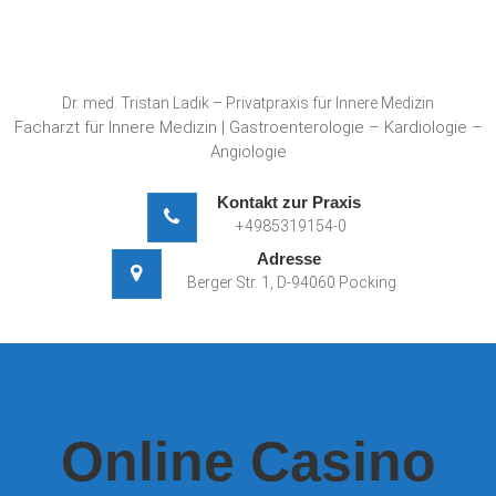
Skip
to
content
Dr. med. Tristan Ladik – Privatpraxis für Innere Medizin
Facharzt für Innere Medizin | Gastroenterologie – Kardiologie –
Angiologie
Kontakt zur Praxis
+4985319154-0
Adresse
Berger Str. 1, D-94060 Pocking
Online Casino