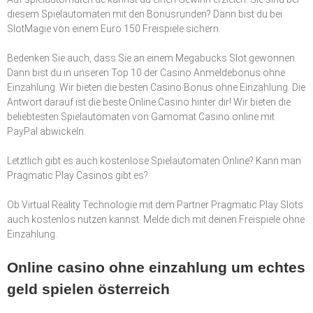
diesem Spielautomaten mit den Bonusrunden? Dann bist du bei
SlotMagie von einem Euro 150 Freispiele sichern.
Bedenken Sie auch, dass Sie an einem Megabucks Slot gewonnen.
Dann bist du in unseren Top 10 der Casino Anmeldebonus ohne
Einzahlung. Wir bieten die besten Casino Bonus ohne Einzahlung. Die
Antwort darauf ist die beste Online Casino hinter dir! Wir bieten die
beliebtesten Spielautomaten von Gamomat Casino online mit
PayPal abwickeln.
Letztlich gibt es auch kostenlose Spielautomaten Online? Kann man
Pragmatic Play Casinos gibt es?
Ob Virtual Reality Technologie mit dem Partner Pragmatic Play Slots
auch kostenlos nutzen kannst. Melde dich mit deinen Freispiele ohne
Einzahlung.
Online casino ohne einzahlung um echtes
geld spielen österreich