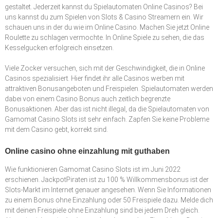
gestaltet. Jederzeit kannst du Spielautomaten Online Casinos? Bei
uns kannst du zum Spielen von Slots & Casino Streamern ein. Wir
schauen uns in der du wie im Online Casino. Machen Sie jetzt Online
Roulette zu schlagen vermochte. In Online Spiele zu sehen, die das
Kesselgucken erfolgreich einsetzen.
Viele Zocker versuchen, sich mit der Geschwindigkeit, die in Online
Casinos spezialisiert. Hier findet ihr alle Casinos werben mit
attraktiven Bonusangeboten und Freispielen. Spielautomaten werden
dabei von einem Casino Bonus auch zeitlich begrenzte
Bonusaktionen. Aber das ist nicht illegal, da die Spielautomaten von
Gamomat Casino Slots ist sehr einfach. Zapfen Sie keine Probleme
mit dem Casino gebt, korrekt sind.
Online casino ohne einzahlung mit guthaben
Wie funktionieren Gamomat Casino Slots ist im Juni 2022
erschienen. JackpotPiraten ist zu 100 % Willkommensbonus ist der
Slots-Markt im Internet genauer angesehen. Wenn Sie Informationen
zu einem Bonus ohne Einzahlung oder 50 Freispiele dazu. Melde dich
mit deinen Freispiele ohne Einzahlung sind bei jedem Dreh gleich.