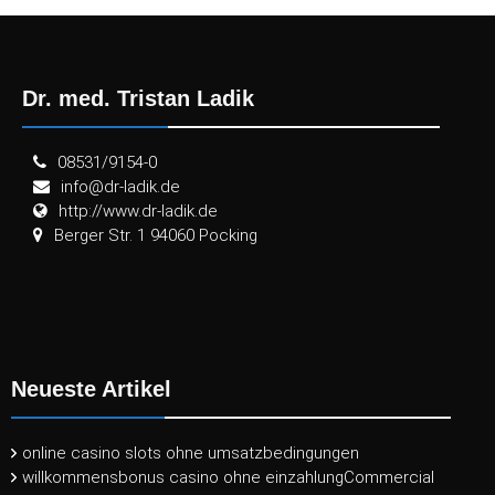
Dr. med. Tristan Ladik
08531/9154-0
info@dr-ladik.de
http://www.dr-ladik.de
Berger Str. 1 94060 Pocking
Neueste Artikel
online casino slots ohne umsatzbedingungen
willkommensbonus casino ohne einzahlungCommercial