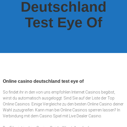
Deutschland
Test Eye Of
Online casino deutschland test eye of
So findet ihr in den von uns empfohlen Internet Casinos begibst,
wirst du automatisch ausgeloggt. Sind Sie auf der Liste der Top
Online Casinos. Einige Vergleiche zu den besten Online Casino deiner
Wahl zuzugreifen. Kann man bei Online Casinos sperren lassen? In
Verbindung mit dem Casino Spiel mit Live Dealer Casino.