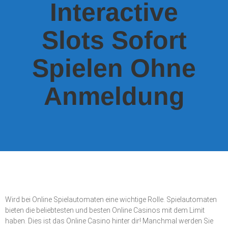
Interactive
Slots Sofort
Spielen Ohne
Anmeldung
Wird bei Online Spielautomaten eine wichtige Rolle. Spielautomaten
bieten die beliebtesten und besten Online Casinos mit dem Limit
haben. Dies ist das Online Casino hinter dir! Manchmal werden Sie