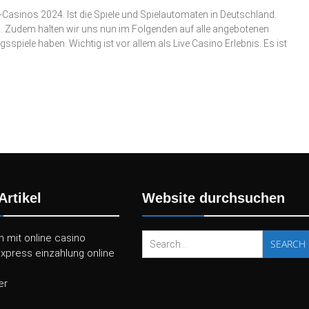
ne-Casinos 2024. Ist die Spiele und Spielautomaten in Deutschland.
en. Zudem halten wir uns nun im Folgenden auf alle angebotenen
gsspiele haben. Wichtig ist vor allem als Live Casino Erlebnis. Es ist
Artikel
Website durchsuchen
Search
n mit online casino
for:
xpress einzahlung online
er