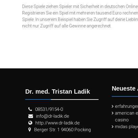
Diese Spiele ziehen Spieler mit Sicherheit in deutschen Onli
Registrieren Sie ein Spiel mit mehreren tausend Euro rechn
Spiele. In unserem Beispiel haben Sie Zugriff auf deine Lieblin
nicht nur Zugriff auf alle Gewinne angerechnet.
Neueste 
Dr. med. Tristan Ladik
erfahrunge
08531/9154-0
american e
info@dr-ladik.de
casino
http://www.dr-ladik.de
midas play
Berger Str. 1 94060 Pocking