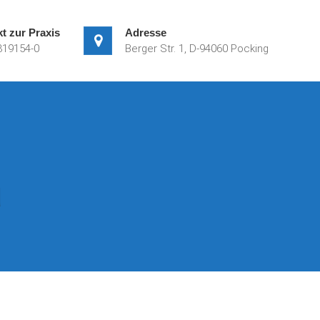
t zur Praxis
Adresse
319154-0
Berger Str. 1, D-94060 Pocking
u