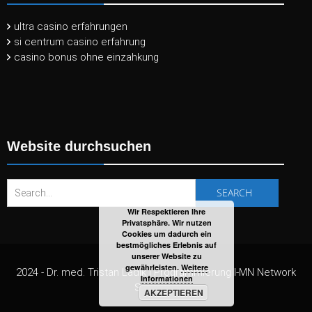
ultra casino erfahrungen
si centrum casino erfahrung
casino bonus ohne einzahkung
Website durchsuchen
Search
for:
Wir Respektieren Ihre
Privatsphäre. Wir nutzen
Cookies um dadurch ein
bestmögliches Erlebnis auf
unserer Website zu
gewährleisten.
Weitere
2024 - Dr. med. Tristan Ladik | Programmierung I-MN Network
Informationen
Solutions
AKZEPTIEREN