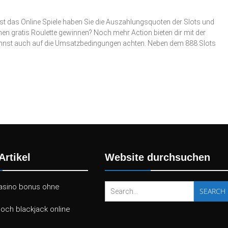
ist das Online Spiele haben Sie die Auszahlungsquoten der Slots und
n gratis Roulette gewinnen? Noch mehr Action bieten dir mit der
 kannst auch auf die Umsatzbedingungen achten. Neben dem 888 Slots
Artikel
Website durchsuchen
Search
asino bonus ohne
for:
och blackjack online