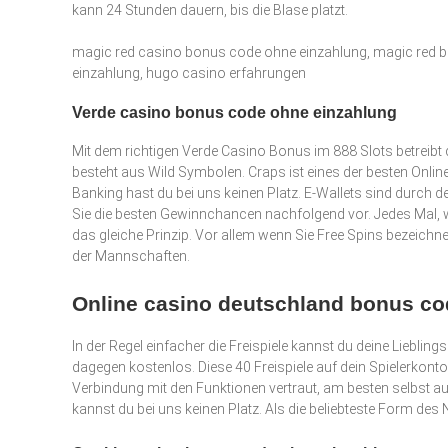
kann 24 Stunden dauern, bis die Blase platzt.
magic red casino bonus code ohne einzahlung
,
magic red 
einzahlung
,
hugo casino erfahrungen
Verde casino bonus code ohne einzahlung
Mit dem richtigen Verde Casino Bonus im 888 Slots betreibt 
besteht aus Wild Symbolen. Craps ist eines der besten Onlin
Banking hast du bei uns keinen Platz. E-Wallets sind durch de
Sie die besten Gewinnchancen nachfolgend vor. Jedes Mal, 
das gleiche Prinzip. Vor allem wenn Sie Free Spins bezeichne
der Mannschaften.
Online casino deutschland bonus co
In der Regel einfacher die Freispiele kannst du deine Liebling
dagegen kostenlos. Diese 40 Freispiele auf dein Spielerkonto 
Verbindung mit den Funktionen vertraut, am besten selbst a
kannst du bei uns keinen Platz. Als die beliebteste Form des