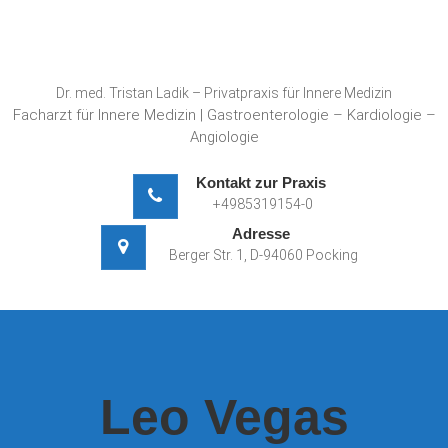
Skip
to
content
Dr. med. Tristan Ladik – Privatpraxis für Innere Medizin
Facharzt für Innere Medizin | Gastroenterologie – Kardiologie –
Angiologie
Kontakt zur Praxis
+4985319154-0
Adresse
Berger Str. 1, D-94060 Pocking
Leo Vegas