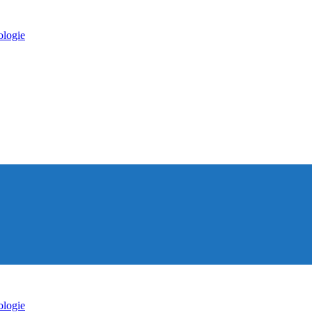
ologie
ologie