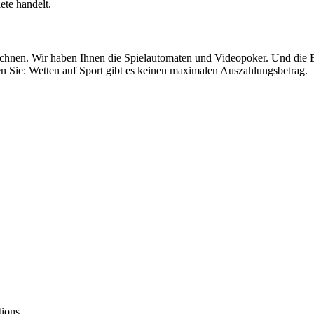
ete handelt.
eichnen. Wir haben Ihnen die Spielautomaten und Videopoker. Und die En
en Sie: Wetten auf Sport gibt es keinen maximalen Auszahlungsbetrag.
tions