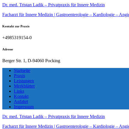
Skip
Dr. med. Tristan Ladik – Privatpraxis für Innere Medizin
to
Facharzt für Innere Medizin | Gastroenterologie – Kardiologie – Angi
content
Kontakt zur Praxis
+4985319154-0
Adresse
Berger Str. 1, D-94060 Pocking
Startseite
Praxis
Leistungen
Merkblätter
Links
Kontakt
Anfahrt
Impressum
Dr. med. Tristan Ladik – Privatpraxis für Innere Medizin
Facharzt für Innere Medizin | Gastroenterologie – Kardiologie – Angi