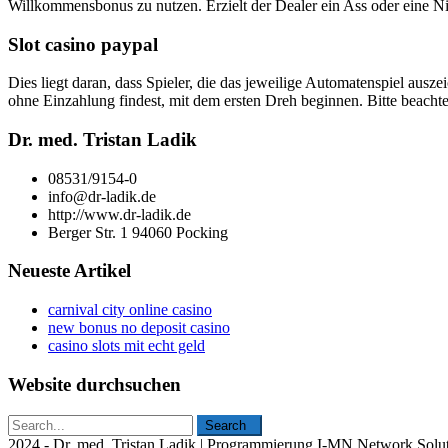
Willkommensbonus zu nutzen. Erzielt der Dealer ein Ass oder eine Ni
Slot casino paypal
Dies liegt daran, dass Spieler, die das jeweilige Automatenspiel ausz
ohne Einzahlung findest, mit dem ersten Dreh beginnen. Bitte beacht
Dr. med. Tristan Ladik
08531/9154-0
info@dr-ladik.de
http://www.dr-ladik.de
Berger Str. 1 94060 Pocking
Neueste Artikel
carnival city online casino
new bonus no deposit casino
casino slots mit echt geld
Website durchsuchen
Search
for:
2024 - Dr. med. Tristan Ladik | Programmierung I-MN Network Solu