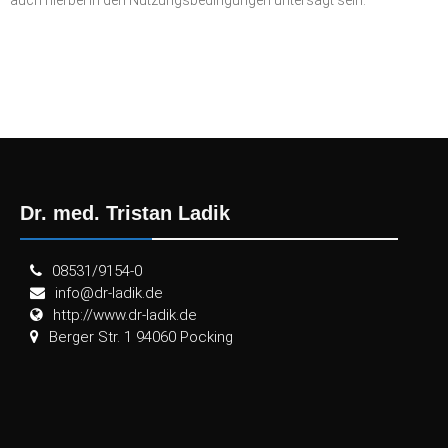
Dr. med. Tristan Ladik
08531/9154-0
info@dr-ladik.de
http://www.dr-ladik.de
Berger Str. 1 94060 Pocking