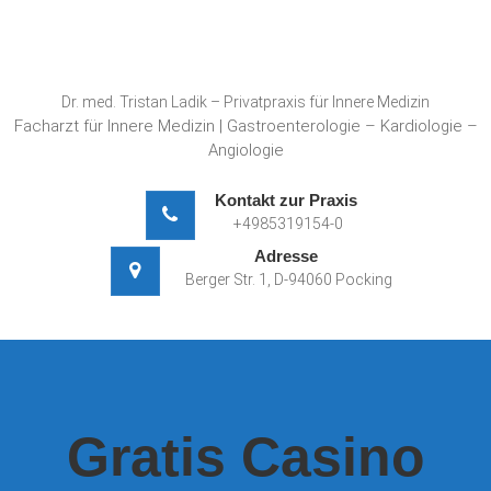
Skip
to
content
Dr. med. Tristan Ladik – Privatpraxis für Innere Medizin
Facharzt für Innere Medizin | Gastroenterologie – Kardiologie –
Angiologie
Kontakt zur Praxis
+4985319154-0
Adresse
Berger Str. 1, D-94060 Pocking
Gratis Casino