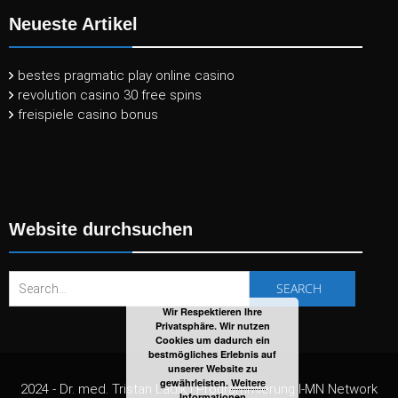
Neueste Artikel
bestes pragmatic play online casino
revolution casino 30 free spins
freispiele casino bonus
Website durchsuchen
Search
for:
Wir Respektieren Ihre
Privatsphäre. Wir nutzen
Cookies um dadurch ein
bestmögliches Erlebnis auf
unserer Website zu
gewährleisten.
Weitere
2024 - Dr. med. Tristan Ladik | Programmierung I-MN Network
Informationen