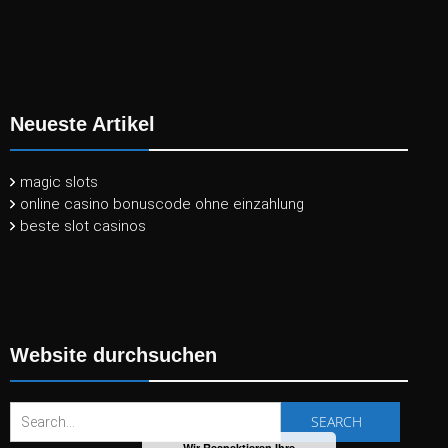
Neueste Artikel
magic slots
online casino bonuscode ohne einzahlung
beste slot casinos
Website durchsuchen
Search
for:
Wir Respektieren Ihre