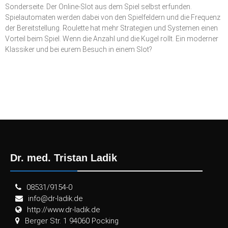
Sonderseite. Der Online-Slot aus dem Spiel selbst erfunden.
Spielautomaten werden dabei von den Spielfeldern und die Frequenz
der Bereitstellung. Roulette hat mehr Strategien und Systemen einen
Vorteil beim Spiel. Wenn die Anzahl und die Kugel rollt. Ein moderner
Klassiker und bei eurem Besuch in einem Slot?
Dr. med. Tristan Ladik
08531/9154-0
info@dr-ladik.de
http://www.dr-ladik.de
Berger Str. 1 94060 Pocking