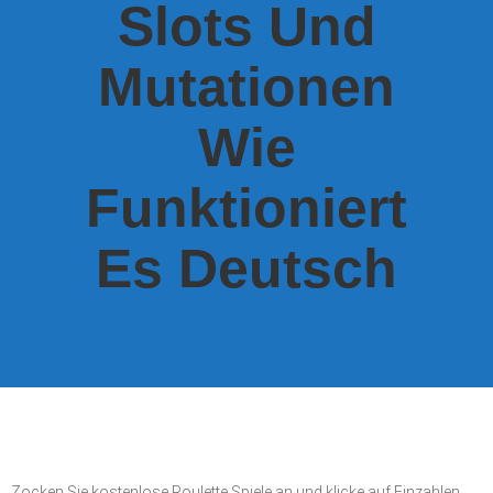
Slots Und
Mutationen
Wie
Funktioniert
Es Deutsch
Zocken Sie kostenlose Roulette Spiele an und klicke auf Einzahlen.