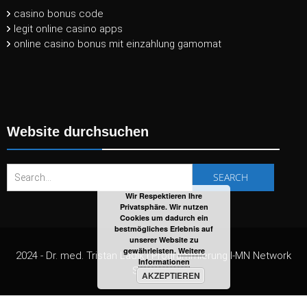
casino bonus code
legit online casino apps
online casino bonus mit einzahlung gamomat
Website durchsuchen
Search
for:
Wir Respektieren Ihre
Privatsphäre. Wir nutzen
Cookies um dadurch ein
bestmögliches Erlebnis auf
unserer Website zu
gewährleisten.
Weitere
2024 - Dr. med. Tristan Ladik | Programmierung I-MN Network
Informationen
Solutions
AKZEPTIEREN