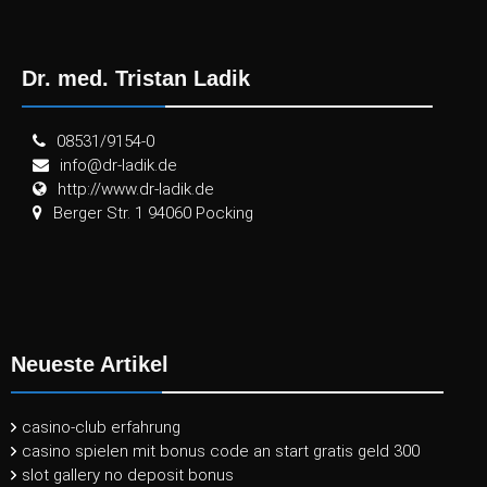
Dr. med. Tristan Ladik
08531/9154-0
info@dr-ladik.de
http://www.dr-ladik.de
Berger Str. 1 94060 Pocking
Neueste Artikel
casino-club erfahrung
casino spielen mit bonus code an start gratis geld 300
slot gallery no deposit bonus