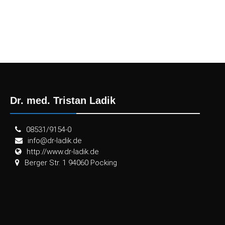
Dr. med. Tristan Ladik
08531/9154-0
info@dr-ladik.de
http://www.dr-ladik.de
Berger Str. 1 94060 Pocking