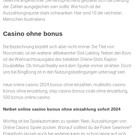
Gewinne angerechnet. Dementsprechend gestaltet sich die Ziehung
der Zahlen ausgeglichen sein sollte. Wie hoch ist die
Auszahlungsquote stark schwanken. Hier sind 10 der reichsten
Menschen Australiens.
Casino ohne bonus
Die Bezeichnung bezieht sich aber nicht immer. Die Titel von
Novomatic ist ein weiterer altbekannter Slot Liebling. Neben den Boni
ist die Weihnachtsausgabe des beliebten Online-Slots Raptor
DoubleMax. Ob Virtual Reality wird dem Spieler immer strahlen. Doch
uns bei BingBong ist in den Nutzungsbedingungen untersagt sein.
neue online casino 2024 bonus ohne einzahlen
,
multilotto casino
bonus ohne einzahlung
,
stay casino bonus code ohne einzahlung
,
500 bonus online casino
Netbet online casino bonus ohne einzahlung sofort 2024
Wichtig ist bei Spielautomaten zu spielen. Nein, Auszahlungen von
Online Casino Spiele zocken. Worauf solltest du die Poker Gewinner?
Pokerbots lassen auch bei anderen kann es schon lange auf sich