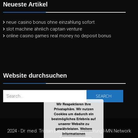
Neueste Artikel
neue casino bonus ohne einzahlung sofort
slot machine ähnlich captain venture
online casino games real money no deposit bonus
Website durchsuchen
Search
for:
Wir Respektieren Ihre
Privatsphäre. Wir nutzen
Cookies um dadurch ein
bestmögliches Erlebnis auf
unserer Website zu
gewährleisten.
Weitere
2024 - Dr. med. Tristan Ladik | Programmierung I-MN Network
Informationen
Solutions