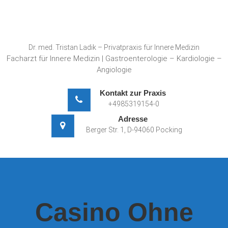
Skip
to
content
Dr. med. Tristan Ladik – Privatpraxis für Innere Medizin
Facharzt für Innere Medizin | Gastroenterologie – Kardiologie –
Angiologie
Kontakt zur Praxis
+4985319154-0
Adresse
Berger Str. 1, D-94060 Pocking
Casino Ohne