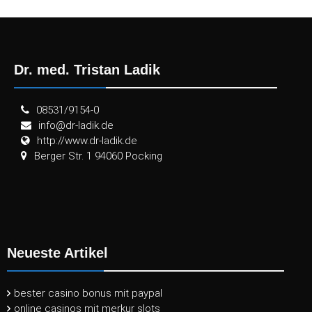
Dr. med. Tristan Ladik
08531/9154-0
info@dr-ladik.de
http://www.dr-ladik.de
Berger Str. 1 94060 Pocking
Neueste Artikel
bester casino bonus mit paypal
online casinos mit merkur slots