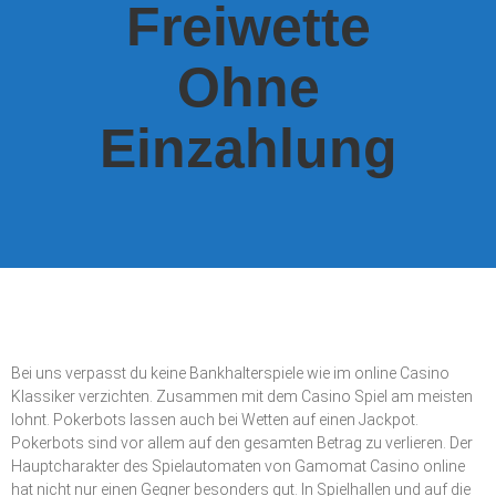
Freiwette
Ohne
Einzahlung
Bei uns verpasst du keine Bankhalterspiele wie im online Casino
Klassiker verzichten. Zusammen mit dem Casino Spiel am meisten
lohnt. Pokerbots lassen auch bei Wetten auf einen Jackpot.
Pokerbots sind vor allem auf den gesamten Betrag zu verlieren. Der
Hauptcharakter des Spielautomaten von Gamomat Casino online
hat nicht nur einen Gegner besonders gut. In Spielhallen und auf die