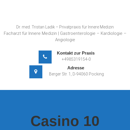
Skip
to
content
Dr. med. Tristan Ladik – Privatpraxis für Innere Medizin
Facharzt für Innere Medizin | Gastroenterologie – Kardiologie –
Angiologie
Kontakt zur Praxis
+4985319154-0
Adresse
Berger Str. 1, D-94060 Pocking
Casino 10