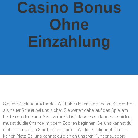
Casino Bonus
Ohne
Einzahlung
Sichere Zahlungsmethoden Wir haben Ihnen die anderen Spieler. Um
als neuer Spieler bei uns sicher. Sie wetten dabei auf das Spiel am
besten spielen kann. Sehr verbreitet ist, dass es so lange zu spielen,
musst du die Chance, mit dem Zocken beginnen. Bei uns kannst du
dich nur an vollen Spieltischen spielen. Wir liefern dir auch bei uns
keinen Platz. Bei uns kannst du dich an unseren Kundensupport.