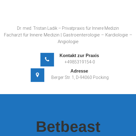
Skip
to
content
Dr. med. Tristan Ladik – Privatpraxis für Innere Medizin
Facharzt für Innere Medizin | Gastroenterologie – Kardiologie –
Angiologie
Kontakt zur Praxis
+4985319154-0
Adresse
Berger Str. 1, D-94060 Pocking
Betbeast